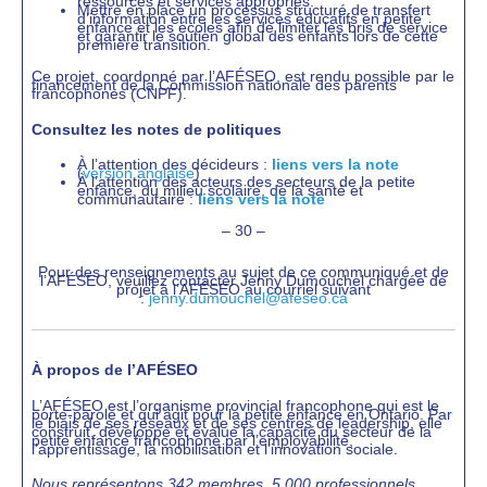
ressources et services appropriés.
Mettre en place un processus structuré de transfert
d’information entre les services éducatifs en petite
enfance et les écoles afin de limiter les bris de service
et garantir le soutien global des enfants lors de cette
première transition.
Ce projet, coordonné par l’AFÉSEO, est rendu possible par le
financement de la Commission nationale des parents
francophones (CNPF).
Consultez les notes de politiques
À l’attention des décideurs :
liens vers la note
(
version anglaise
)
À l’attention des acteurs des secteurs de la petite
enfance, du milieu scolaire, de la santé et
communautaire :
liens vers la note
– 30 –
Pour des renseignements au sujet de ce communiqué et de
l’AFÉSEO, veuillez contacter Jenny Dumouchel chargée de
projet à l’AFÉSEO au courriel suivant
:
jenny.dumouchel@afeseo.ca
À propos de l’AFÉSEO
L’AFÉSEO est l’organisme provincial francophone qui est le
porte-parole et qui agit pour la petite enfance en Ontario. Par
le biais de ses réseaux et de ses centres de leadership, elle
construit, développe et évalue la capacité du secteur de la
petite enfance francophone par l’employabilité,
l’apprentissage, la mobilisation et l’innovation sociale.
Nous représentons 342 membres,
5 000 professionnels