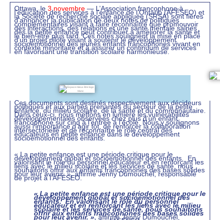
Ottawa, le
3 novembre
— L’Association francophone à
l’éducation des services à l’enfance de l’Ontario (AFÉSEO) et
la Société de recherche sociale appliquée (SRSA) sont fières
d’annoncer la publication de deux notes de politiques
complémentaires visant à faire reconnaître que promouvoir
des interactions, des relations et une santé mentale saines
dès la petite enfance peut contribuer à améliorer la santé et
le bien-être plus tard. Ces notes soulignent la mise en place
d’un projet pilote visant à soutenir le développement
socioémotionnel des jeunes enfants francophones vivant en
contexte minoritaire et à assurer un continuum de services
en favorisant une transition scolaire harmonieuse.
Ces documents sont destinés respectivement aux décideurs
politiques et aux parties prenantes du secteur de la petite
enfance, du milieu scolaire, de la santé et du communautaire.
Dans ceux-ci, nous mettons en lumière les vulnérabilités
développementales observées chez plus d’un enfant
francophone sur cinq à l’entrée à l’école. Nous y soulignons
aussi l’importance d’agir tôt, de renforcer la collaboration
intersectorielle et de reconnaître le rôle central des
éducateurs en petite enfance dans le développement
socioémotionnel des enfants.
« La petite enfance est une période critique pour le
développement global et socioémotionnel des enfants. En
valorisant le rôle du personnel éducateur et en renforçant les
liens avec le milieu scolaire et les services de santé, nous
souhaitons offrir aux enfants francophones des bases solides
pour leur avenir. », affirme Jenny Dumouchel, responsable
de projet à l’AFÉSEO.
« La petite enfance est une période critique pour le
développement global et socioémotionnel des
enfants. En valorisant le rôle du personnel
éducateur et en renforçant les liens avec le milieu
scolaire et les services de santé, nous souhaitons
offrir aux enfants francophones des bases solides
pour leur avenir. »
, affirme Jenny Dumouchel,