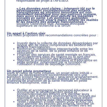
responsable de projet à l’AFÉSEO.
«
Les données sont claires : intervenir tôt sur le
développement socioémotionnel des enfants
francophones en situation minoritaire est non
seulement bénéfique pour leur parcours scolaire,
mais aussi essentiel pour réduire les inégalités
sociales en santé. Les politiques publiques
peuvent toujours viser à mieux refléter les réalités
et les besoins des enfants francophones.
»
,
souligne Geneviève Mák, Associée principale
supérieure de recherche à la SRSA.
Un appel à l’action clair
Les notes proposent des recommandations concrètes pour :
Investir dans la collecte de données désagrégées par
langue afin de mieux comprendre les besoins des
enfants francophones.
Renforcer la collaboration intersectorielle entre les
secteurs de la santé, de la petite enfance et de
l’éducation.
Financer des services de santé mentale en français,
particulièrement dans les régions où ils sont peu
accessibles en fonction des données probantes.
Valoriser la profession d’éducateur et d’éducatrice en
petite enfance, notamment par la formation et
l’utilisation d’outils de dépistage communs.
Un projet pilote prometteur
Dans le cadre de cette initiative, un projet pilote intitulé «
Soutien au développement socioémotionnel vers une
transition scolaire harmonieuse » sera lancé prochainement.
Ce projet provenant des priorités établies par le Réseau
provincial de promotion de la santé mentale en petite
enfance francophone, vise à :
Outiller et accompagner le personnel éducateur à
documenter le développement global et
socioémotionnel des enfants et à identifier leurs
besoins afin d’offrir des environnements inclusifs qui
répondent aux besoins uniques de chaque enfant,
incluant les enfants ayant des besoins particuliers.
Tester l’utilisation d’outils validés (ASQ et ASQ-SE)
pour identifier les besoins des enfants, favoriser un
dépistage précoce et orienter les familles vers les