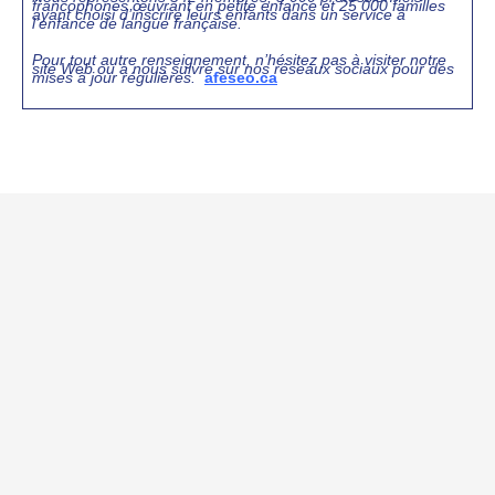
francophones œuvrant en petite enfance et 25 000 familles
ayant choisi d’inscrire leurs enfants dans un service à
l’enfance de langue française.
Pour tout autre renseignement, n’hésitez pas à visiter notre
site Web ou à nous suivre sur nos réseaux sociaux pour des
mises à jour régulières.
afeseo.ca