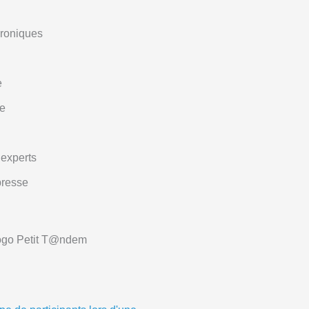
hroniques
e
e
 experts
resse