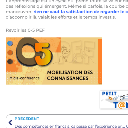
L’apprentissage est un cycle qui prend toute sa valeur d
des réflexions qui émergent. Même si parfois, la courbe d
manœuvrer,
rien ne vaut la satisfaction de regarder l
d’accomplir là, v
alait les efforts et le temps investis.
Revoir les 0-5 PEF
Précédent
PRÉCÉDENT
Des compétences en français, ça passe par l’expérience en français!