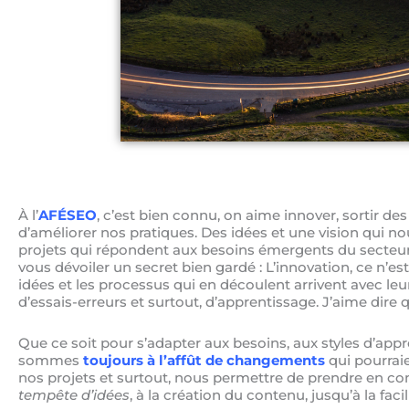
À l’
AFÉSEO
, c’est bien connu, on aime innover, sortir de
d’améliorer nos pratiques. Des idées et une vision qui n
projets qui répondent aux besoins émergents du secteur d
vous dévoiler un secret bien gardé : L’innovation, ce n’est 
idées et les processus qui en découlent arrivent avec le
d’essais-erreurs et surtout, d’apprentissage. J’aime dire q
Que ce soit pour s’adapter aux besoins, aux styles d’app
sommes
toujours à l’affût de changements
qui pourraie
nos projets et surtout, nous permettre de prendre en co
tempête d’idées
, à la création du contenu, jusqu’à la facil