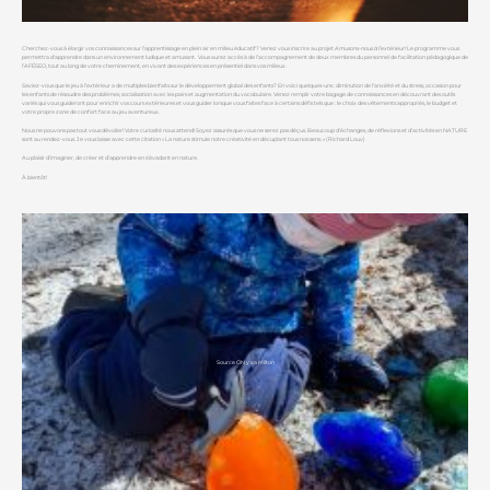
Cherchez-vous à élargir vos connaissances sur l’apprentissage en plein air en milieu éducatif? Venez vous inscrire au projet
Amusons-nous à l’extérieur!
Le programme vous
permettra d’apprendre dans un environnement ludique et amusant. Vous aurez accès à de l’accompagnement de deux membres du personnel de facilitation pédagogique de
l’AFÉSEO, tout au long de votre cheminement, en vivant des expériences en présentiel dans vos milieux.
Saviez-vous que le jeu à l’extérieur a de multiples bienfaits sur le développement global des enfants? En voici quelques-uns : diminution de l’anxiété et du stress, occasion pour
les enfants de résoudre des problèmes, socialisation avec les pairs et augmentation du vocabulaire. Venez remplir votre bagage de connaissances en découvrant des outils
variés qui vous guideront pour enrichir vos cours extérieures et vous guider lorsque vous faites face à certains défis tels que : le choix des vêtements appropriés, le budget et
votre propre zone de confort face au jeu aventureux.
Nous ne pouvons pas tout vous dévoiler! Votre curiosité nous attend! Soyez assurés que vous ne serez pas déçus. Beaucoup d’échanges, de réflexions et d’activités en NATURE
sont au rendez-vous. Je vous laisse avec cette citation « La nature stimule notre créativité en décuplant tous nos sens. » (Richard Louv)
Au plaisir d’imaginer, de créer et d’apprendre en s’évadant en nature.
À bientôt!
Source ON y va Milton