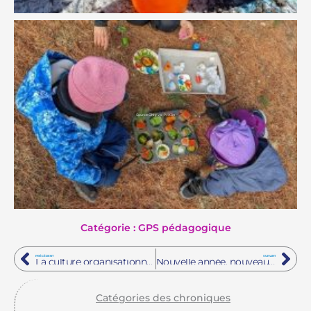
Source ON y va - Milton
Catégorie : GPS pédagogique
Précédent
Sui
PRÉCÉDENT
SUIVANT
La culture organisationnelle, un levier pour la rétention du personnel?
Nouvelle année, nouveaux défis
Catégories des chroniques