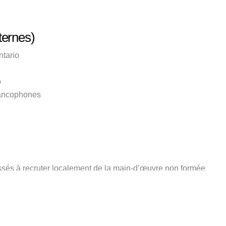
ternes)
ntario
o
rancophones
ssés à recruter localement de la main-d’œuvre non formée
ste dans un service éducatif francophone en petite enfance en 
e vulgarisation