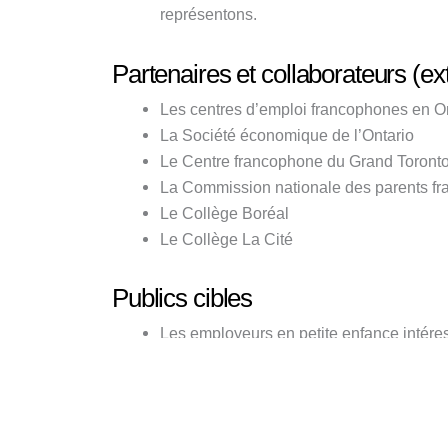
représentons.
Partenaires et collaborateurs (ex
Les centres d’emploi francophones en O
La Société économique de l’Ontario
Le Centre francophone du Grand Toront
La Commission nationale des parents f
Le Collège Boréal
Le Collège La Cité
Publics cibles
Les employeurs en petite enfance intére
Les candidates et candidats visant un po
Les partenaires communautaires
Rapports de recherche et outils d