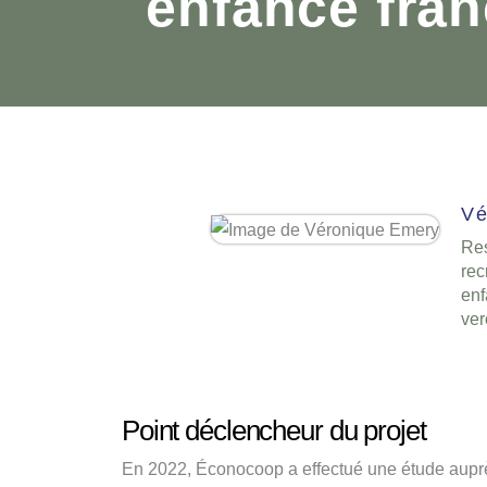
enfance fra
Vé
Re
rec
en
ve
Point déclencheur du projet
En 2022, Éconocoop a effectué une étude auprè