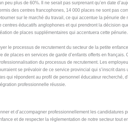
n peu plus de 60%. Il ne serait pas surprenant qu’en date d’aujo
permis des centres francophones, 14 000 places ne sont pas com
etourner sur le marché du travail, ce qui accentue la pénurie de
de centres éducatifs anglophones et qui prendront la décision q
création de places supplémentaires qui accentuera cette pénurie.
er le processus de recrutement du secteur de la petite enfance
 de places en services de garde d’enfants offerts en français. C
professionnalisation du processus de recrutement. Les employeurs
urraient se prévaloir de ce service provincial qui s’inscrit dans
tes qui répondent au profil de personnel éducateur recherché, d
tégration professionnelle réussie.
ectionner et d’accompagner professionnellement les candidatures p
enfance et de respecter la règlementation de notre secteur tout 