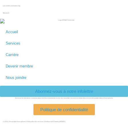
Les centres de leadership
Storypark
Accueil
Services
Carrière
Devenir membre
Nous joindre
Abonnez-vous à notre infolettre
Recevez les dernières communications dont les événements à venir, les nouvelles ressources et bien plus encore de la petite enfance francophone.
Politique de confidentialité
© 2026 L’Association francophone à l’éducation des services à l’enfance de l’Ontario (AFÉSEO)