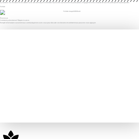
Dynamisez vos réunions et vos ateliers avec des techniques d’animation éprouvées qui favorisent la participation, l’engagement et la créativité de tous les participants et participantes.
Forfaits
Processus
Comment ça fonctionne? Étapes à suivre.
Remplir le formulaire suivant et nous communiquerons avec vous pour discuter vos besoins et comment nous pouvons vous appuyer