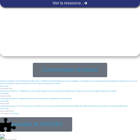
Voir la ressource...
Communiqués de presse
Page
Page
Page
Renforcer l’équité en santé mentale dès la petite enfance : l’AFÉSEO et la SRSA publient deux notes de politiques sur l’importance du développement socioémotionnel en petite enfance et son rôle
dans une transition scolaire harmonieuse chez les enfants francophones en Ontario
Lire la suite »
3 novembre 2025
Communiqué de presse – L’AFÉSEO lance une nouvelle image de marque et une ligne de vêtements pour le milieu des services éducatifs francophones en Ontario
Lire la suite »
8 octobre 2025
Communiqué de presse – Augmenter la main-d’œuvre francophone compétente au Canada français
Lire la suite »
4 mars 2025
Communiqué de presse – Une seule adresse en Ontario pour recruter des professionnels et professionnelles de la petite enfance francophone grâce à Connexion petite enfance
Lire la suite »
30 novembre 2024
« Précédent
1
2
3
Suivant »
Nouvelles de l'AFÉSEO
Découvrir nos articles