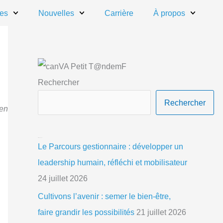
ces
Nouvelles
Carrière
À propos
C
A
a
r
Rechercher
t
c
Rechercher
 en
é
h
g
i
Articles récents
o
v
Le Parcours gestionnaire : développer un
r
e
leadership humain, réfléchi et mobilisateur
i
s
24 juillet 2026
e
Cultivons l’avenir : semer le bien-être,
s
faire grandir les possibilités
21 juillet 2026