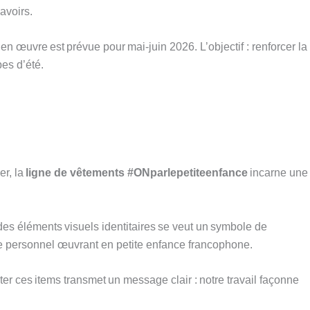
avoirs.
n œuvre est prévue pour mai-juin 2026. L’objectif : renforcer la
pes d’été.
er, la
ligne de vêtements #ONparlepetiteenfance
incarne une
 des éléments visuels identitaires se veut un symbole de
 le personnel œuvrant en petite enfance francophone.
rter ces items transmet un message clair : notre travail façonne