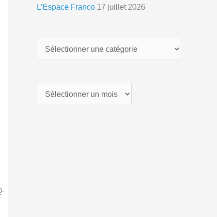
L’Espace Franco
17 juillet 2026
Catégories
é
Archives
Q-