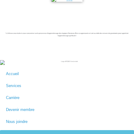
* L’Aféseo vous invite à vous concentrer sur le processus d’apprentissage des équipes Floraison. Être co apprenants et voir au-delà des erreurs de grammaire pour apprécier
l’apprentissage qui fleurit !
Accueil
Services
Carrière
Devenir membre
Nous joindre