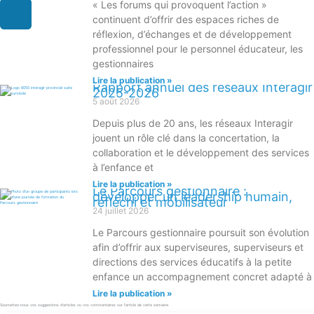
« Les forums qui provoquent l’action »
continuent d’offrir des espaces riches de
réflexion, d’échanges et de développement
professionnel pour le personnel éducateur, les
gestionnaires
Lire la publication »
Rapport annuel des réseaux Interagir
2025-2026
5 août 2026
Depuis plus de 20 ans, les réseaux Interagir
jouent un rôle clé dans la concertation, la
collaboration et le développement des services
à l’enfance et
Lire la publication »
Le Parcours gestionnaire :
développer un leadership humain,
réfléchi et mobilisateur
24 juillet 2026
Le Parcours gestionnaire poursuit son évolution
afin d’offrir aux superviseures, superviseurs et
directions des services éducatifs à la petite
enfance un accompagnement concret adapté à
Lire la publication »
Soumettez-nous vos suggestions d'articles ou vos commentaires sur l'article de cette semaine.