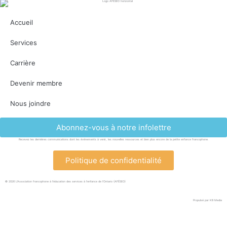
Accueil
Services
Carrière
Devenir membre
Nous joindre
Abonnez-vous à notre infolettre
Recevez les dernières communications dont les événements à venir, les nouvelles ressources et bien plus encore de la petite enfance francophone.
Politique de confidentialité
© 2026 L’Association francophone à l’éducation des services à l’enfance de l’Ontario (AFÉSEO)
Propulsé par KB Media